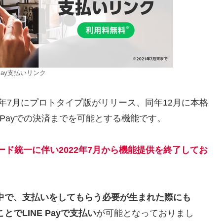
 Pay支払いリンク
0年7月にプロトタイプ版がリリース、同年12月に本格
E Payでの決済までを可能とする機能です。
ード
統一
に
伴い
2022年7月から機能提供を終了してお
の中で、支払いをしてもらう必要が生まれた際にも
でLINE Payで支払い
が可能となっておりまし